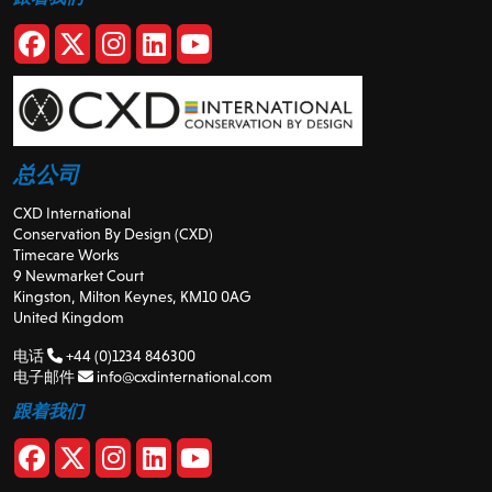
总公司
CXD International
Conservation By Design (CXD)
Timecare Works
9 Newmarket Court
Kingston, Milton Keynes, KM10 0AG
United Kingdom
电话
+44 (0)1234 846300
电子邮件
info@cxdinternational.com
跟着我们