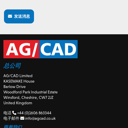
发送消息
总公司
AG/CAD Limited
KASEMAKE House
Barlow Drive
Woodford Park Industrial Estate
Winsford, Cheshire, CW7 2JZ
United Kingdom
电话
+44 (0)1606 863344
电子邮件
info@agcad.co.uk
跟着我们