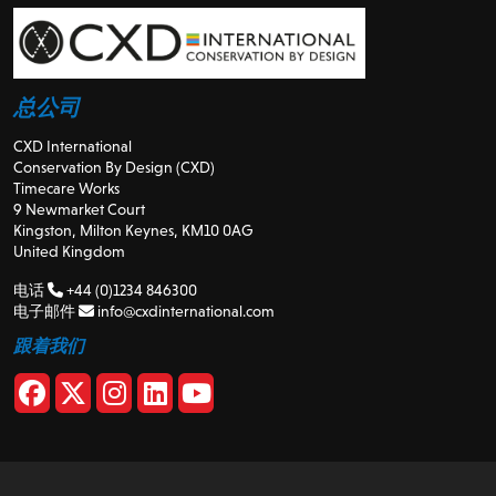
总公司
CXD International
Conservation By Design (CXD)
Timecare Works
9 Newmarket Court
Kingston, Milton Keynes, KM10 0AG
United Kingdom
电话
+44 (0)1234 846300
电子邮件
info@cxdinternational.com
跟着我们