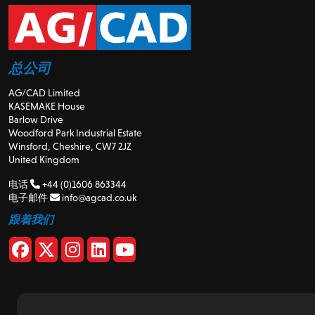
总公司
AG/CAD Limited
KASEMAKE House
Barlow Drive
Woodford Park Industrial Estate
Winsford, Cheshire, CW7 2JZ
United Kingdom
电话
+44 (0)1606 863344
电子邮件
info@agcad.co.uk
跟着我们