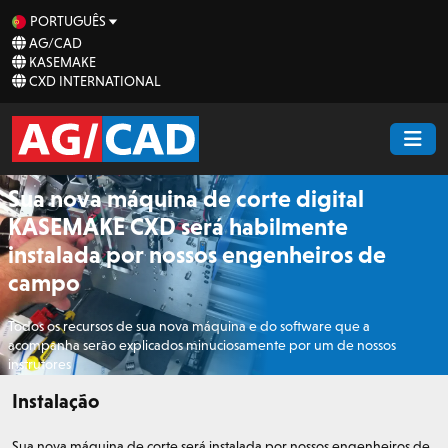
PORTUGUÊS
AG/CAD
KASEMAKE
CXD INTERNATIONAL
Sua nova máquina de corte digital
KASEMAKE CXD será habilmente
instalada por nossos engenheiros de
campo
Todos os recursos de sua nova máquina e do software que a
acompanha serão explicados minuciosamente por um de nossos
instrutores
Instalação
Sua nova máquina de corte será instalada por nossos engenheiros de