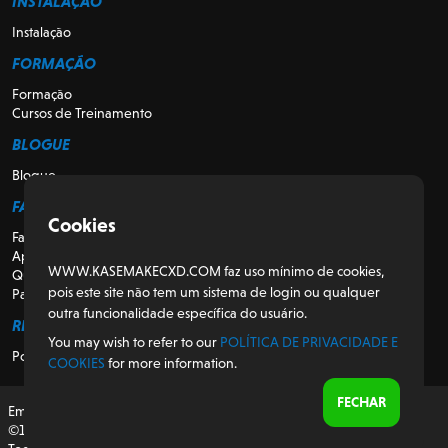
INSTALAÇÃO
Instalação
FORMAÇÃO
Formação
Cursos de Treinamento
BLOGUE
Blogue
FALE CONOSCO
Cookies
Fale Conosco
Apoio
WWW.KASEMAKECXD.COM faz uso mínimo de cookies,
Quem somos
pois este site não tem um sistema de login ou qualquer
Para Revendedores
outra funcionalidade específica do usuário.
REGULATÓRIO
You may wish to refer to our
POLÍTICA DE PRIVACIDADE E
Política de Privacidade e Cookies
COOKIES
for more information.
FECHAR
Em colaboração com a Conservation By Design (CXD)
©1987-2026 AG/CAD Limited