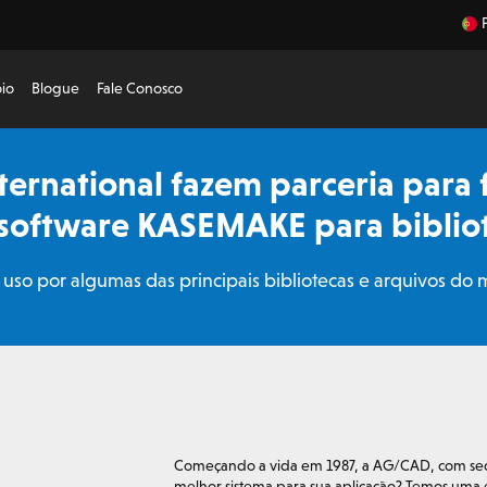
io
Blogue
Fale Conosco
ernational fazem parceria para 
e software KASEMAKE para biblio
 uso por algumas das principais bibliotecas e arquivos do
Começando a vida em 1987, a AG/CAD, com sede
melhor sistema para sua aplicação? Temos uma