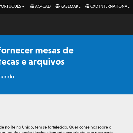
PORTUGUÊS
AG/CAD
KASEMAKE
CXD INTERNATIONAL
fornecer mesas de
tecas e arquivos
 mundo
 no Reino Unido, tem se fortalecido. Quer conselhos sobre o
 equipe de vendas técnica altamente experiente com uma vasta