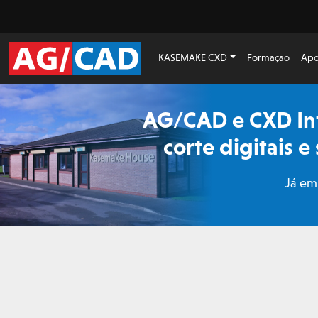
KASEMAKE CXD
Formação
Apo
AG/CAD e CXD Int
corte digitais 
Já em