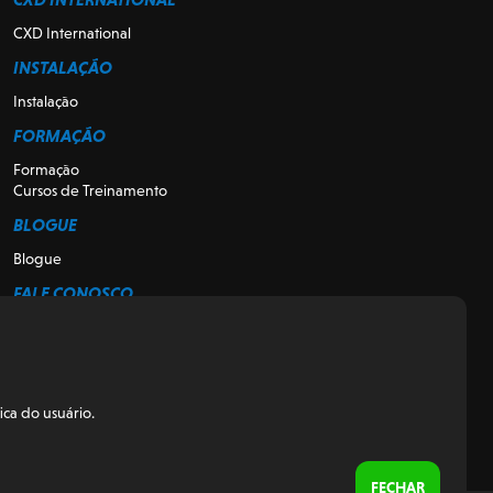
CXD International
INSTALAÇÃO
Instalação
FORMAÇÃO
Formação
Cursos de Treinamento
BLOGUE
Blogue
FALE CONOSCO
Fale Conosco
Apoio
Quem somos
Para Revendedores
ca do usuário.
REGULATÓRIO
Política de Privacidade e Cookies
FECHAR