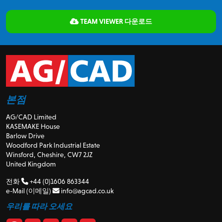
TEAM VIEWER 다운로드
본점
AG/CAD Limited
KASEMAKE House
Barlow Drive
Woodford Park Industrial Estate
Winsford, Cheshire, CW7 2JZ
United Kingdom
전화
+44 (0)1606 863344
e-Mail (이메일)
info@agcad.co.uk
우리를 따라 오세요