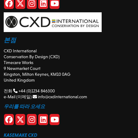
본점
CXD International
Conservation By Design (CXD)
Timecare Works
9 Newmarket Court
Kingston, Milton Keynes, KM10 0AG
United Kingdom
전화
+44 (0)1234 846300
e-Mail (이메일)
info@cxdinternational.com
우리를 따라 오세요
KASEMAKE CXD