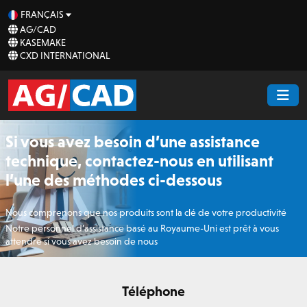
FRANÇAIS
AG/CAD
KASEMAKE
CXD INTERNATIONAL
Si vous avez besoin d’une assistance
technique, contactez-nous en utilisant
l’une des méthodes ci-dessous
Nous comprenons que nos produits sont la clé de votre productivité
Notre personnel d’assistance basé au Royaume-Uni est prêt à vous
attendre si vous avez besoin de nous
Téléphone