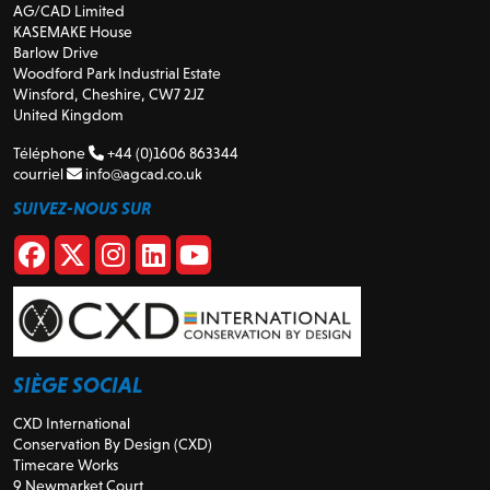
AG/CAD Limited
KASEMAKE House
Barlow Drive
Woodford Park Industrial Estate
Winsford, Cheshire, CW7 2JZ
United Kingdom
Téléphone
+44 (0)1606 863344
courriel
info@agcad.co.uk
SUIVEZ-NOUS SUR
SIÈGE SOCIAL
CXD International
Conservation By Design (CXD)
Timecare Works
9 Newmarket Court