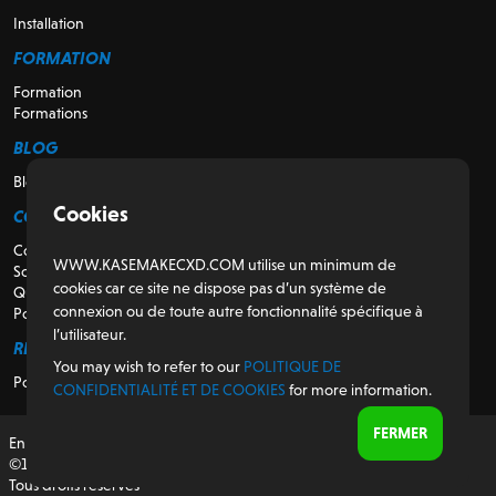
Installation
FORMATION
Formation
Formations
BLOG
Blog
Cookies
CONTACTEZ-NOUS
Contactez-nous
WWW.KASEMAKECXD.COM utilise un minimum de
Soutien
cookies car ce site ne dispose pas d’un système de
Qui sommes-nous
connexion ou de toute autre fonctionnalité spécifique à
Pour les revendeurs
l’utilisateur.
RÉGULATEUR
You may wish to refer to our
POLITIQUE DE
Politique de confidentialité et de cookies
CONFIDENTIALITÉ ET DE COOKIES
for more information.
FERMER
En collaboration avec Conservation By Design (CXD)
©1987-2026 AG/CAD Limited
Tous droits réservés